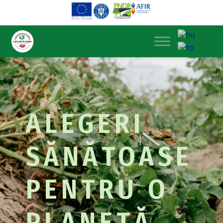
ALEGERI
SĂNĂTOASE
PENTRU O
PLANETĂ