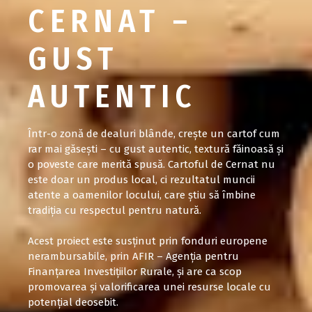
CERNAT –
GUST
AUTENTIC
Într-o zonă de dealuri blânde, crește un cartof cum
rar mai găsești – cu gust autentic, textură făinoasă și
o poveste care merită spusă. Cartoful de Cernat nu
este doar un produs local, ci rezultatul muncii
atente a oamenilor locului, care știu să îmbine
tradiția cu respectul pentru natură.
Acest proiect este susținut prin fonduri europene
nerambursabile, prin
AFIR – Agenția pentru
Finanțarea Investițiilor Rurale
, și are ca scop
promovarea și valorificarea unei resurse locale cu
potențial deosebit.